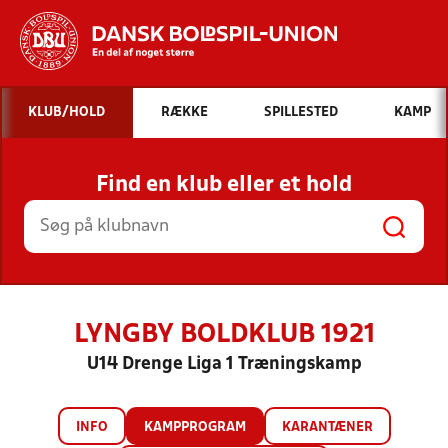
Hvad vil du søge efter?
KLUB/HOLD
RÆKKE
SPILLESTED
KAMP
INDHOLD OG NYHEDER
Find en klub eller et hold
STILLINGER, RESULTATER, KLUBBER OG
HOLD
LYNGBY BOLDKLUB 1921
U14 Drenge Liga 1 Træningskamp
INFO
KAMPPROGRAM
KARANTÆNER