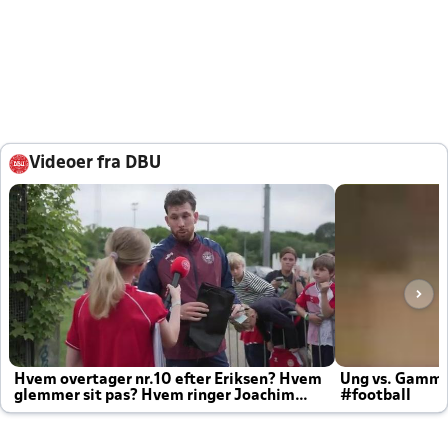
Videoer fra DBU
Hvem overtager nr.10 efter Eriksen? Hvem
Ung vs. Gamm
glemmer sit pas? Hvem ringer Joachim
#football
altid til efter kampe?