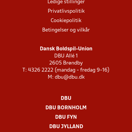
Ledige stillinger
Privatlivspolitik
Cookiepolitik
Betingelser og vilkår
Dansk Boldspil-Union
DBU Allé 1
2605 Brøndby
T: 4326 2222 (mandag - fredag 9-16)
M:
dbu@dbu.dk
DBU
DBU BORNHOLM
DBU FYN
DBU JYLLAND