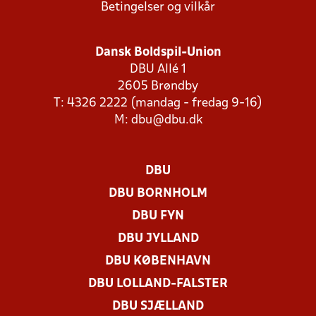
Betingelser og vilkår
Dansk Boldspil-Union
DBU Allé 1
2605 Brøndby
T: 4326 2222 (mandag - fredag 9-16)
M:
dbu@dbu.dk
DBU
DBU BORNHOLM
DBU FYN
DBU JYLLAND
DBU KØBENHAVN
DBU LOLLAND-FALSTER
DBU SJÆLLAND