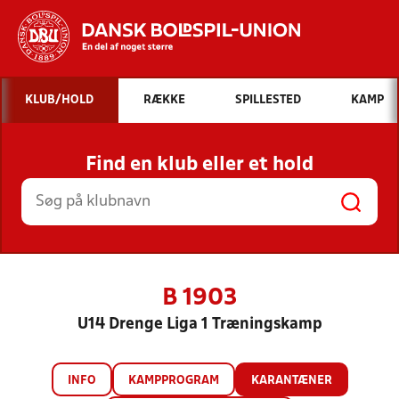
Hvad vil du søge efter?
KLUB/HOLD
RÆKKE
SPILLESTED
KAMP
INDHOLD OG NYHEDER
Find en klub eller et hold
STILLINGER, RESULTATER, KLUBBER OG
HOLD
B 1903
U14 Drenge Liga 1 Træningskamp
INFO
KAMPPROGRAM
KARANTÆNER