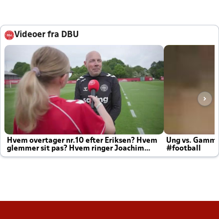
Videoer fra DBU
Hvem overtager nr.10 efter Eriksen? Hvem
Ung vs. Gamm
glemmer sit pas? Hvem ringer Joachim
#football
altid til efter kampe?