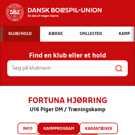
Hvad vil du søge efter?
KLUB/HOLD
RÆKKE
SPILLESTED
KAMP
INDHOLD OG NYHEDER
Find en klub eller et hold
STILLINGER, RESULTATER, KLUBBER OG
HOLD
FORTUNA HJØRRING
U16 Piger DM / Træningskamp
INFO
KAMPPROGRAM
KARANTÆNER