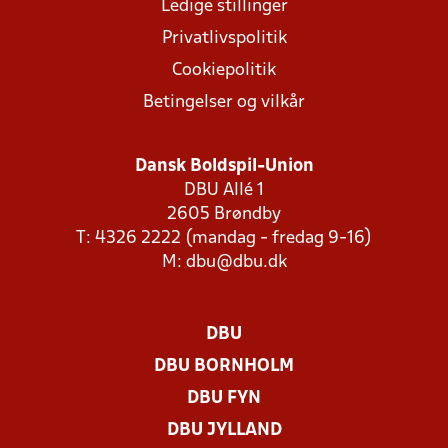
Ledige stillinger
Privatlivspolitik
Cookiepolitik
Betingelser og vilkår
Dansk Boldspil-Union
DBU Allé 1
2605 Brøndby
T: 4326 2222 (mandag - fredag 9-16)
M:
dbu@dbu.dk
DBU
DBU BORNHOLM
DBU FYN
DBU JYLLAND