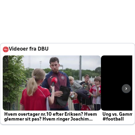
Videoer fra DBU
Hvem overtager nr.10 efter Eriksen? Hvem
Ung vs. Gamm
glemmer sit pas? Hvem ringer Joachim
#football
altid til efter kampe?