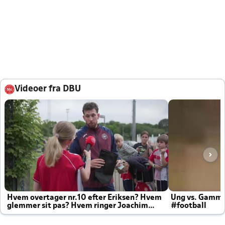
Videoer fra DBU
Hvem overtager nr.10 efter Eriksen? Hvem
Ung vs. Gamm
glemmer sit pas? Hvem ringer Joachim
#football
altid til efter kampe?