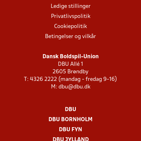
Ledige stillinger
Privatlivspolitik
Cookiepolitik
Betingelser og vilkår
Dansk Boldspil-Union
DBU Allé 1
2605 Brøndby
T: 4326 2222 (mandag - fredag 9-16)
M:
dbu@dbu.dk
DBU
DBU BORNHOLM
DBU FYN
DBU JYLLAND