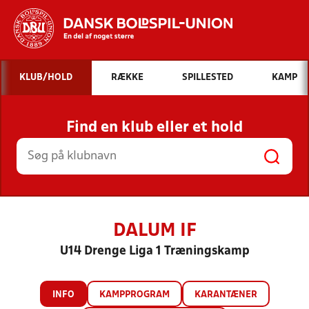
Hvad vil du søge efter?
KLUB/HOLD
RÆKKE
SPILLESTED
KAMP
INDHOLD OG NYHEDER
Find en klub eller et hold
STILLINGER, RESULTATER, KLUBBER OG
HOLD
DALUM IF
U14 Drenge Liga 1 Træningskamp
INFO
KAMPPROGRAM
KARANTÆNER