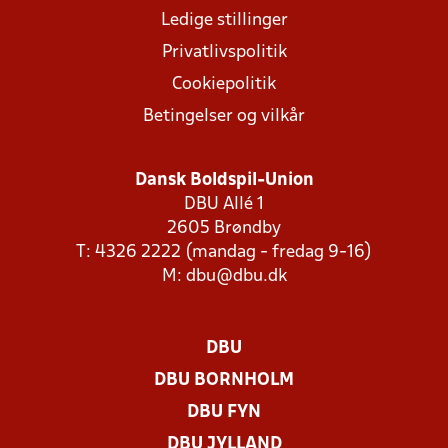
Ledige stillinger
Privatlivspolitik
Cookiepolitik
Betingelser og vilkår
Dansk Boldspil-Union
DBU Allé 1
2605 Brøndby
T: 4326 2222 (mandag - fredag 9-16)
M:
dbu@dbu.dk
DBU
DBU BORNHOLM
DBU FYN
DBU JYLLAND