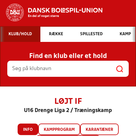
Hvad vil du søge efter?
KLUB/HOLD
RÆKKE
SPILLESTED
KAMP
INDHOLD OG NYHEDER
Find en klub eller et hold
STILLINGER, RESULTATER, KLUBBER OG
HOLD
LØJT IF
U16 Drenge Liga 2 / Træningskamp
INFO
KAMPPROGRAM
KARANTÆNER