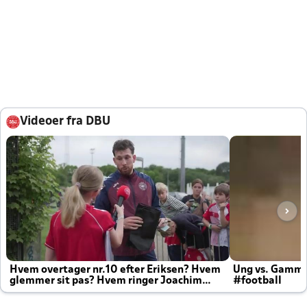
Videoer fra DBU
Hvem overtager nr.10 efter Eriksen? Hvem
Ung vs. Gamm
glemmer sit pas? Hvem ringer Joachim
#football
altid til efter kampe?