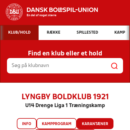
Hvad vil du søge efter?
KLUB/HOLD
RÆKKE
SPILLESTED
KAMP
INDHOLD OG NYHEDER
Find en klub eller et hold
STILLINGER, RESULTATER, KLUBBER OG
HOLD
LYNGBY BOLDKLUB 1921
U14 Drenge Liga 1 Træningskamp
INFO
KAMPPROGRAM
KARANTÆNER