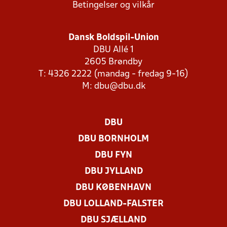
Betingelser og vilkår
Dansk Boldspil-Union
DBU Allé 1
2605 Brøndby
T: 4326 2222 (mandag - fredag 9-16)
M:
dbu@dbu.dk
DBU
DBU BORNHOLM
DBU FYN
DBU JYLLAND
DBU KØBENHAVN
DBU LOLLAND-FALSTER
DBU SJÆLLAND