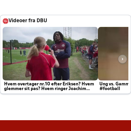
Videoer fra DBU
Hvem overtager nr.10 efter Eriksen? Hvem
Ung vs. Gamm
glemmer sit pas? Hvem ringer Joachim
#football
altid til efter kampe?