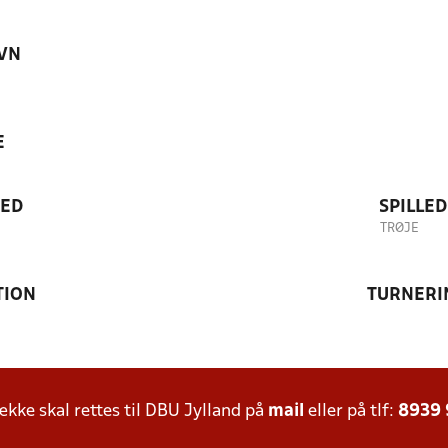
VN
E
TED
SPILLE
TRØJE
TION
TURNERI
ke skal rettes til DBU Jylland på
mail
eller på tlf:
8939