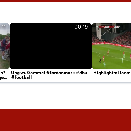
:11
00:19
en?
Ung vs. Gammel #fordanmark #dbu
Highlights: Danma
ger
#football