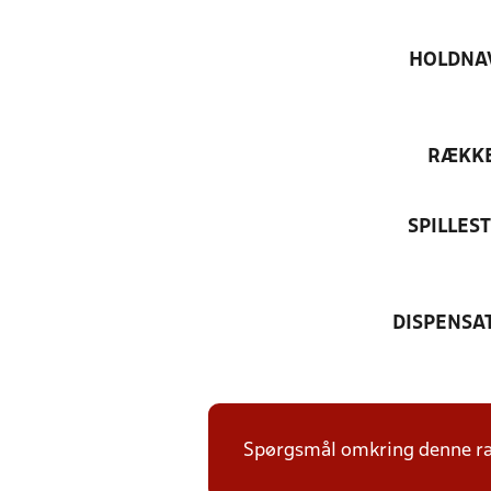
HOLDNA
RÆKK
SPILLES
DISPENSA
Spørgsmål omkring denne ræk