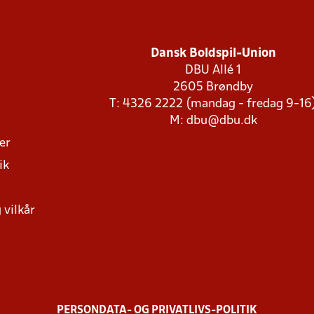
Dansk Boldspil-Union
DBU Allé 1
2605 Brøndby
T: 4326 2222 (mandag - fredag 9-16
M:
dbu@dbu.dk
ger
ik
 vilkår
PERSONDATA- OG PRIVATLIVS-POLITIK