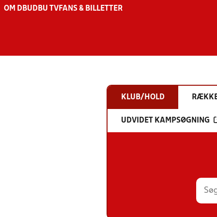
OM DBU
DBU TV
FANS & BILLETTER
KLUB/HOLD
RÆKK
UDVIDET KAMPSØGNING