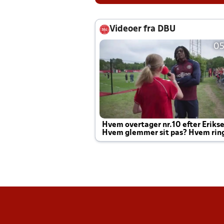
Videoer fra DBU
05
Hvem overtager nr.10 efter Eriks
Hvem glemmer sit pas? Hvem rin
Joachim altid til efter kampe?