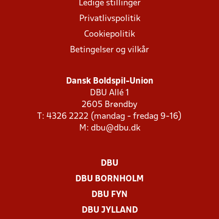
Ledige stillinger
Privatlivspolitik
Cookiepolitik
Betingelser og vilkår
Dansk Boldspil-Union
DBU Allé 1
2605 Brøndby
T: 4326 2222 (mandag - fredag 9-16)
M:
dbu@dbu.dk
DBU
DBU BORNHOLM
DBU FYN
DBU JYLLAND