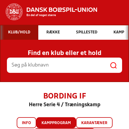
Hvad vil du søge efter?
KLUB/HOLD
RÆKKE
SPILLESTED
KAMP
INDHOLD OG NYHEDER
Find en klub eller et hold
STILLINGER, RESULTATER, KLUBBER OG
HOLD
BORDING IF
Herre Serie 4 / Træningskamp
INFO
KAMPPROGRAM
KARANTÆNER