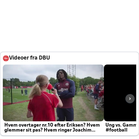
Videoer fra DBU
Hvem overtager nr.10 efter Eriksen? Hvem
Ung vs. Gamm
glemmer sit pas? Hvem ringer Joachim
#football
altid til efter kampe?