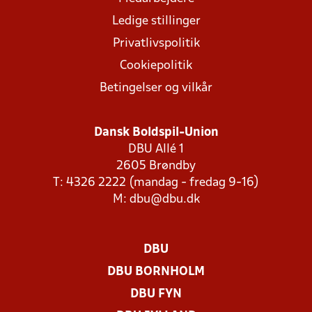
Ledige stillinger
Privatlivspolitik
Cookiepolitik
Betingelser og vilkår
Dansk Boldspil-Union
DBU Allé 1
2605 Brøndby
T: 4326 2222 (mandag - fredag 9-16)
M:
dbu@dbu.dk
DBU
DBU BORNHOLM
DBU FYN