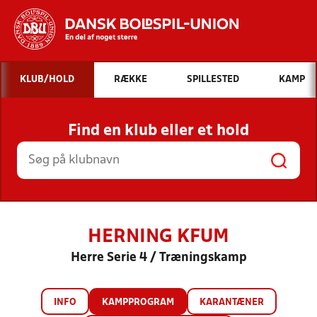
Hvad vil du søge efter?
KLUB/HOLD
RÆKKE
SPILLESTED
KAMP
INDHOLD OG NYHEDER
Find en klub eller et hold
STILLINGER, RESULTATER, KLUBBER OG
HOLD
HERNING KFUM
Herre Serie 4 / Træningskamp
INFO
KAMPPROGRAM
KARANTÆNER