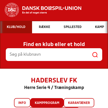
Hvad vil du søge efter?
KLUB/HOLD
RÆKKE
SPILLESTED
KAMP
INDHOLD OG NYHEDER
Find en klub eller et hold
STILLINGER, RESULTATER, KLUBBER OG
HOLD
HADERSLEV FK
Herre Serie 4 / Træningskamp
INFO
KAMPPROGRAM
KARANTÆNER