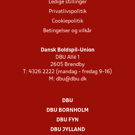
Ledige stillinger
Privatlivspolitik
Cookiepolitik
Betingelser og vilkår
Dansk Boldspil-Union
DBU Allé 1
2605 Brøndby
T: 4326 2222 (mandag - fredag 9-16)
M:
dbu@dbu.dk
DBU
DBU BORNHOLM
DBU FYN
DBU JYLLAND