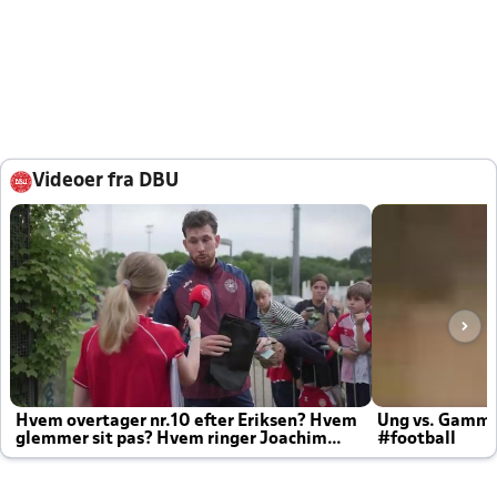
Videoer fra DBU
Hvem overtager nr.10 efter Eriksen? Hvem
Ung vs. Gamm
glemmer sit pas? Hvem ringer Joachim
#football
altid til efter kampe?