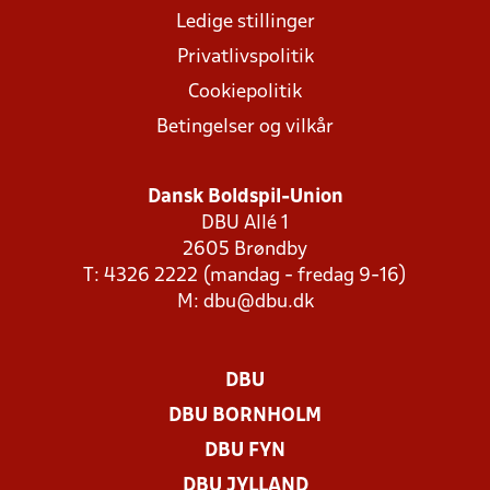
Ledige stillinger
Privatlivspolitik
Cookiepolitik
Betingelser og vilkår
Dansk Boldspil-Union
DBU Allé 1
2605 Brøndby
T: 4326 2222 (mandag - fredag 9-16)
M:
dbu@dbu.dk
DBU
DBU BORNHOLM
DBU FYN
DBU JYLLAND