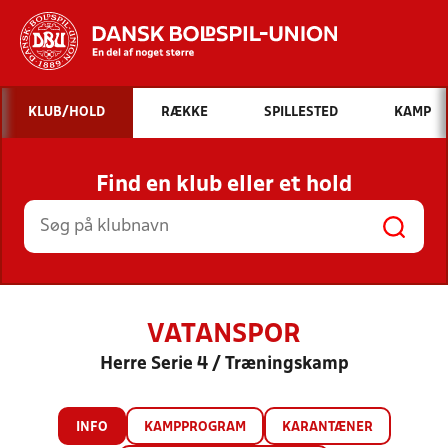
Hvad vil du søge efter?
KLUB/HOLD
RÆKKE
SPILLESTED
KAMP
INDHOLD OG NYHEDER
Find en klub eller et hold
STILLINGER, RESULTATER, KLUBBER OG
HOLD
VATANSPOR
Herre Serie 4 / Træningskamp
INFO
KAMPPROGRAM
KARANTÆNER