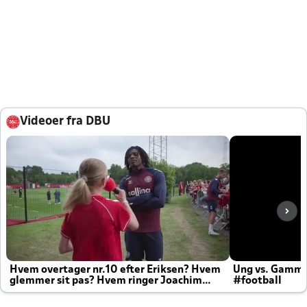
Videoer fra DBU
Hvem overtager nr.10 efter Eriksen? Hvem
Ung vs. Gamm
glemmer sit pas? Hvem ringer Joachim
#football
altid til efter kampe?