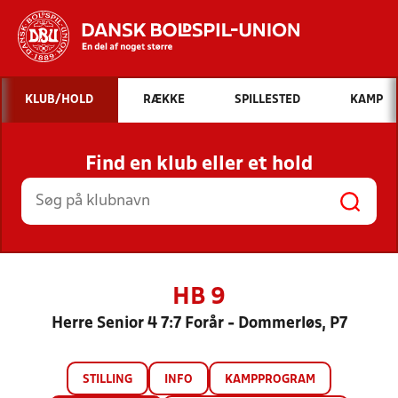
Hvad vil du søge efter?
KLUB/HOLD
RÆKKE
SPILLESTED
KAMP
INDHOLD OG NYHEDER
Find en klub eller et hold
STILLINGER, RESULTATER, KLUBBER OG
HOLD
HB 9
Herre Senior 4 7:7 Forår - Dommerløs, P7
STILLING
INFO
KAMPPROGRAM