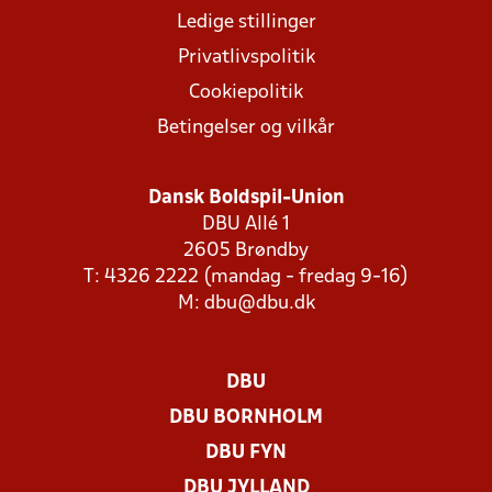
Ledige stillinger
Privatlivspolitik
Cookiepolitik
Betingelser og vilkår
Dansk Boldspil-Union
DBU Allé 1
2605 Brøndby
T: 4326 2222 (mandag - fredag 9-16)
M:
dbu@dbu.dk
DBU
DBU BORNHOLM
DBU FYN
DBU JYLLAND