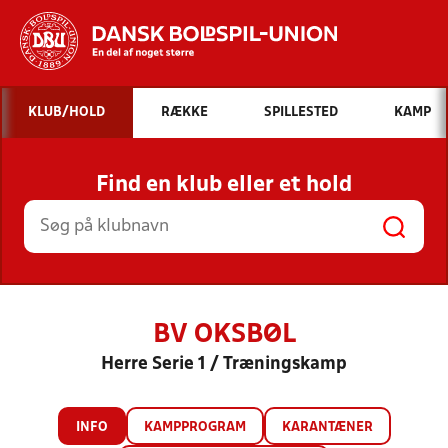
Hvad vil du søge efter?
KLUB/HOLD
RÆKKE
SPILLESTED
KAMP
INDHOLD OG NYHEDER
Find en klub eller et hold
STILLINGER, RESULTATER, KLUBBER OG
HOLD
BV OKSBØL
Herre Serie 1 / Træningskamp
INFO
KAMPPROGRAM
KARANTÆNER