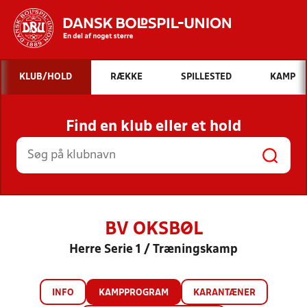
Hvad vil du søge efter?
KLUB/HOLD
RÆKKE
SPILLESTED
KAMP
INDHOLD OG NYHEDER
Find en klub eller et hold
STILLINGER, RESULTATER, KLUBBER OG
HOLD
BV OKSBØL
Herre Serie 1 / Træningskamp
INFO
KAMPPROGRAM
KARANTÆNER