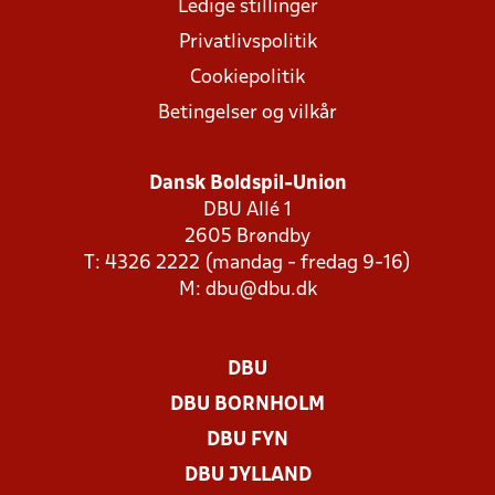
Ledige stillinger
Privatlivspolitik
Cookiepolitik
Betingelser og vilkår
Dansk Boldspil-Union
DBU Allé 1
2605 Brøndby
T: 4326 2222 (mandag - fredag 9-16)
M:
dbu@dbu.dk
DBU
DBU BORNHOLM
DBU FYN
DBU JYLLAND