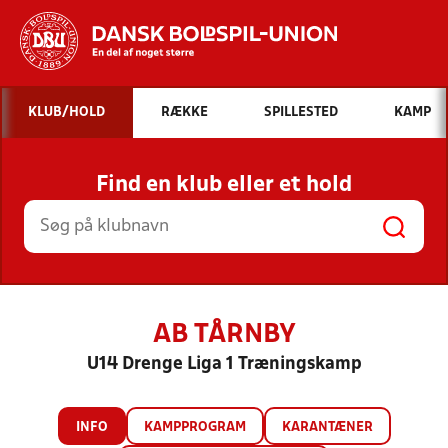
Hvad vil du søge efter?
KLUB/HOLD
RÆKKE
SPILLESTED
KAMP
INDHOLD OG NYHEDER
Find en klub eller et hold
STILLINGER, RESULTATER, KLUBBER OG
HOLD
AB TÅRNBY
U14 Drenge Liga 1 Træningskamp
INFO
KAMPPROGRAM
KARANTÆNER