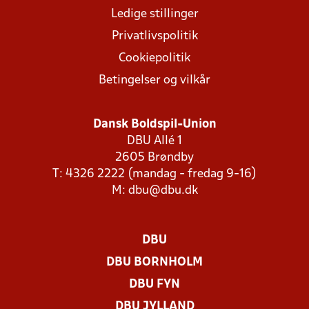
Ledige stillinger
Privatlivspolitik
Cookiepolitik
Betingelser og vilkår
Dansk Boldspil-Union
DBU Allé 1
2605 Brøndby
T: 4326 2222 (mandag - fredag 9-16)
M:
dbu@dbu.dk
DBU
DBU BORNHOLM
DBU FYN
DBU JYLLAND