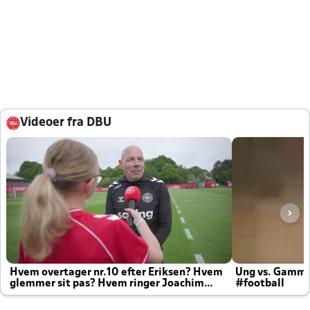
Videoer fra DBU
Hvem overtager nr.10 efter Eriksen? Hvem
Ung vs. Gamm
glemmer sit pas? Hvem ringer Joachim
#football
altid til efter kampe?