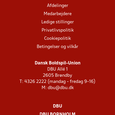
Afdelinger
Medarbejdere
Ledige stillinger
Privatlivspolitik
Cookiepolitik
Betingelser og vilkår
Dansk Boldspil-Union
DBU Allé 1
2605 Brøndby
T: 4326 2222 (mandag - fredag 9-16)
M:
dbu@dbu.dk
DBU
DBU BORNHOLM