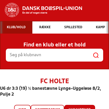
Hvad vil du søge efter?
KLUB/HOLD
RÆKKE
SPILLESTED
KAMP
INDHOLD OG NYHEDER
Find en klub eller et hold
STILLINGER, RESULTATER, KLUBBER OG
HOLD
FC HOLTE
U6 dr 3:3 (19) ½ banestævne Lynge-Uggeløse 8/2,
Pulje 2