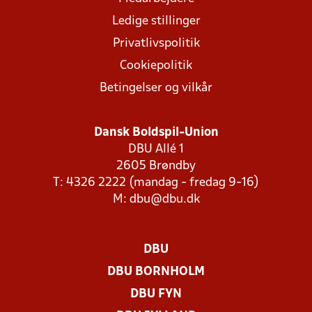
Ledige stillinger
Privatlivspolitik
Cookiepolitik
Betingelser og vilkår
Dansk Boldspil-Union
DBU Allé 1
2605 Brøndby
T: 4326 2222 (mandag - fredag 9-16)
M:
dbu@dbu.dk
DBU
DBU BORNHOLM
DBU FYN