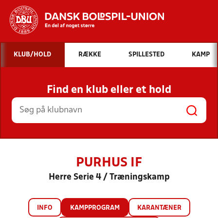
Hvad vil du søge efter?
KLUB/HOLD
RÆKKE
SPILLESTED
KAMP
INDHOLD OG NYHEDER
Find en klub eller et hold
STILLINGER, RESULTATER, KLUBBER OG
HOLD
PURHUS IF
Herre Serie 4 / Træningskamp
INFO
KAMPPROGRAM
KARANTÆNER