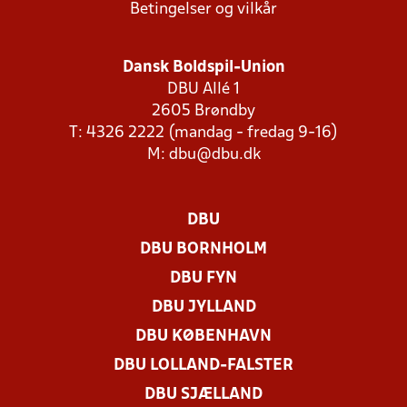
Betingelser og vilkår
Dansk Boldspil-Union
DBU Allé 1
2605 Brøndby
T: 4326 2222 (mandag - fredag 9-16)
M:
dbu@dbu.dk
DBU
DBU BORNHOLM
DBU FYN
DBU JYLLAND
DBU KØBENHAVN
DBU LOLLAND-FALSTER
DBU SJÆLLAND