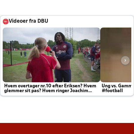
Videoer fra DBU
Hvem overtager nr.10 efter Eriksen? Hvem
Ung vs. Gamm
glemmer sit pas? Hvem ringer Joachim
#football
altid til efter kampe?