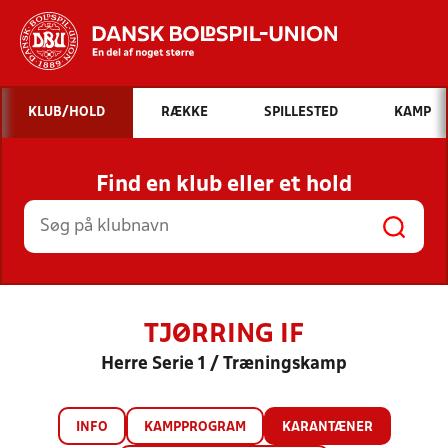
Hvad vil du søge efter?
KLUB/HOLD
RÆKKE
SPILLESTED
KAMP
INDHOLD OG NYHEDER
Find en klub eller et hold
STILLINGER, RESULTATER, KLUBBER OG
HOLD
TJØRRING IF
Herre Serie 1 / Træningskamp
INFO
KAMPPROGRAM
KARANTÆNER