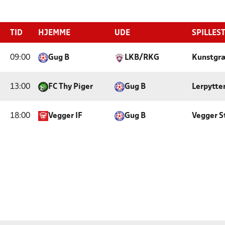
TID
HJEMME
UDE
SPILLES
09:00
Gug B
LKB/RKG
Kunstgræ
13:00
FC Thy Piger
Gug B
Lerpytte
18:00
Vegger IF
Gug B
Vegger S