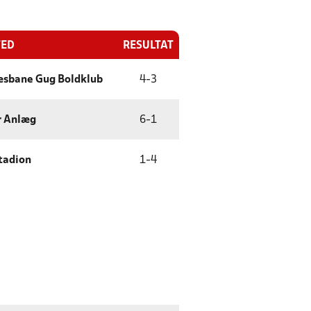
TED
RESULTAT
sbane Gug Boldklub
4
-
3
r Anlæg
6
-
1
tadion
1
-
4