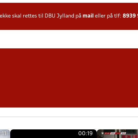
ke skal rettes til DBU Jylland på
mail
eller på tlf:
8939
:11
00:19