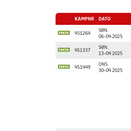
KAMPNR
DATO
SØN.
451264
06-04 2025
SØN.
451337
13-04 2025
ONS.
451449
30-04 2025