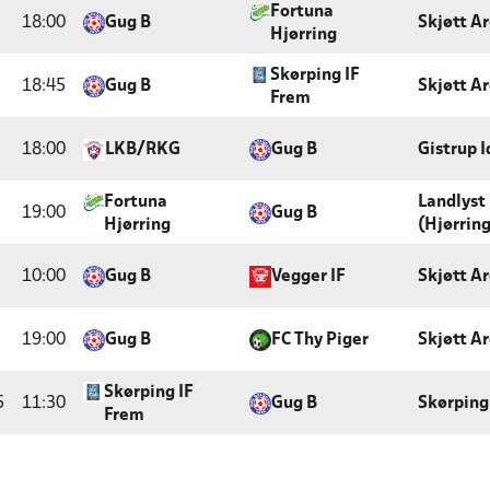
Fortuna
18:00
Gug B
Skjøtt A
Hjørring
Skørping IF
18:45
Gug B
Skjøtt A
Frem
18:00
LKB/RKG
Gug B
Gistrup 
Fortuna
Landlyst
19:00
Gug B
Hjørring
(Hjørring
10:00
Gug B
Vegger IF
Skjøtt A
19:00
Gug B
FC Thy Piger
Skjøtt A
Skørping IF
5
11:30
Gug B
Skørping
Frem