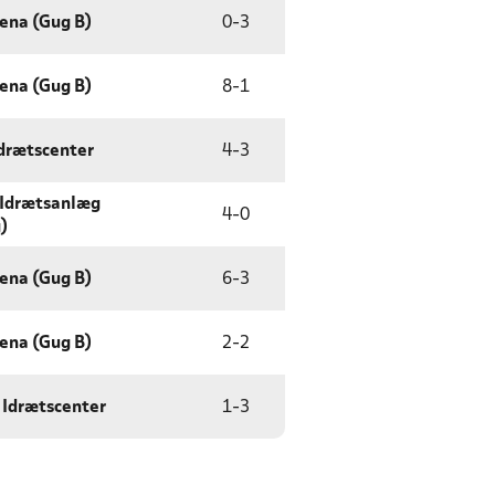
rena (Gug B)
0
-
3
rena (Gug B)
8
-
1
Idrætscenter
4
-
3
 Idrætsanlæg
4
-
0
)
rena (Gug B)
6
-
3
rena (Gug B)
2
-
2
 Idrætscenter
1
-
3