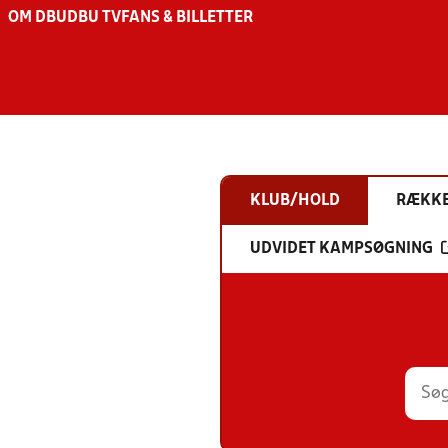
OM DBU
DBU TV
FANS & BILLETTER
KLUB/HOLD
RÆKK
UDVIDET KAMPSØGNING