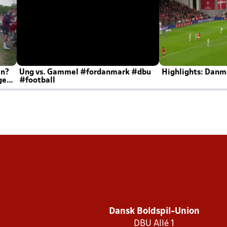
en?
Ung vs. Gammel #fordanmark #dbu
Highlights: Danma
ger
#football
Dansk Boldspil-Union
DBU Allé 1