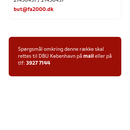
21456437 / 21456437
but@fa2000.dk
Spørgsmål omkring denne række skal
rettes til DBU København på
mail
eller på
tlf:
3927 7144