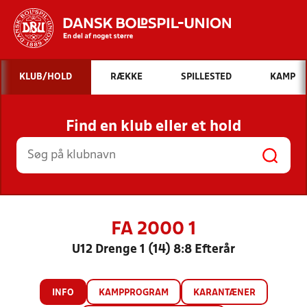
Hvad vil du søge efter?
KLUB/HOLD
RÆKKE
SPILLESTED
KAMP
INDHOLD OG NYHEDER
Find en klub eller et hold
STILLINGER, RESULTATER, KLUBBER OG
HOLD
FA 2000 1
U12 Drenge 1 (14) 8:8 Efterår
INFO
KAMPPROGRAM
KARANTÆNER