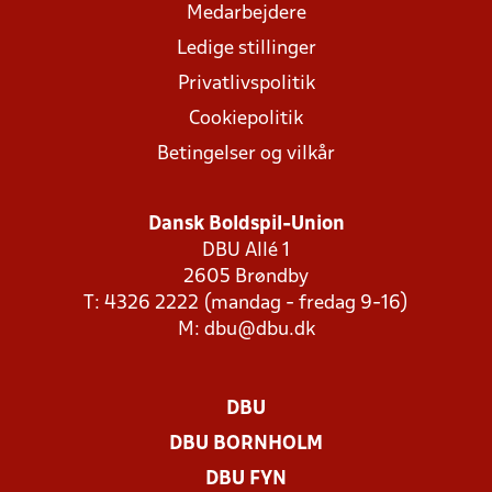
Medarbejdere
Ledige stillinger
Privatlivspolitik
Cookiepolitik
Betingelser og vilkår
Dansk Boldspil-Union
DBU Allé 1
2605 Brøndby
T: 4326 2222 (mandag - fredag 9-16)
M:
dbu@dbu.dk
DBU
DBU BORNHOLM
DBU FYN