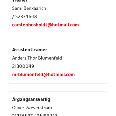
Træner
Sami Benkaarich
/ 52334648
carstenbosholdt@hotmail.com
Assistenttræner
Anders Thor Blumenfeld
21300049
mrblumenfeld@hotmail.com
Årgangsansvarlig
Oliver Wæverstrøm