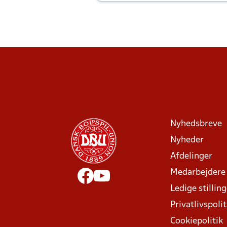
Joachim altid til efter kampe?
Nyhedsbreve
Nyheder
Afdelinger
Medarbejdere
Ledige stillin
Privatlivspolit
Cookiepolitik