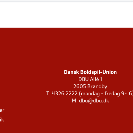
Dansk Boldspil-Union
DBU Allé 1
2605 Brøndby
T: 4326 2222 (mandag - fredag 9-16
M:
dbu@dbu.dk
ger
ik