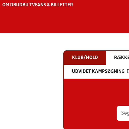
OM DBU
DBU TV
FANS & BILLETTER
KLUB/HOLD
RÆKK
UDVIDET KAMPSØGNING