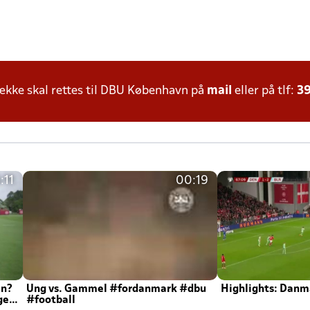
kke skal rettes til DBU København på
mail
eller på tlf:
39
:11
00:19
en?
Ung vs. Gammel #fordanmark #dbu
Highlights: Danma
ger
#football