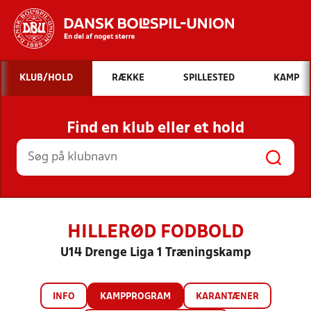
Hvad vil du søge efter?
KLUB/HOLD
RÆKKE
SPILLESTED
KAMP
INDHOLD OG NYHEDER
Find en klub eller et hold
STILLINGER, RESULTATER, KLUBBER OG
HOLD
HILLERØD FODBOLD
U14 Drenge Liga 1 Træningskamp
INFO
KAMPPROGRAM
KARANTÆNER