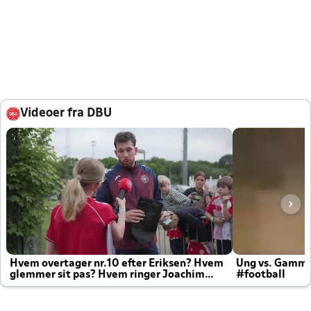
Videoer fra DBU
Hvem overtager nr.10 efter Eriksen? Hvem
Ung vs. Gamm
glemmer sit pas? Hvem ringer Joachim
#football
altid til efter kampe?