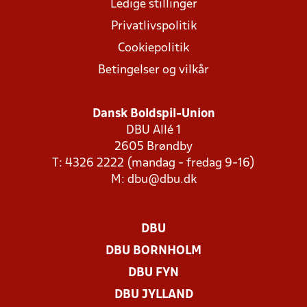
Ledige stillinger
Privatlivspolitik
Cookiepolitik
Betingelser og vilkår
Dansk Boldspil-Union
DBU Allé 1
2605 Brøndby
T: 4326 2222 (mandag - fredag 9-16)
M:
dbu@dbu.dk
DBU
DBU BORNHOLM
DBU FYN
DBU JYLLAND