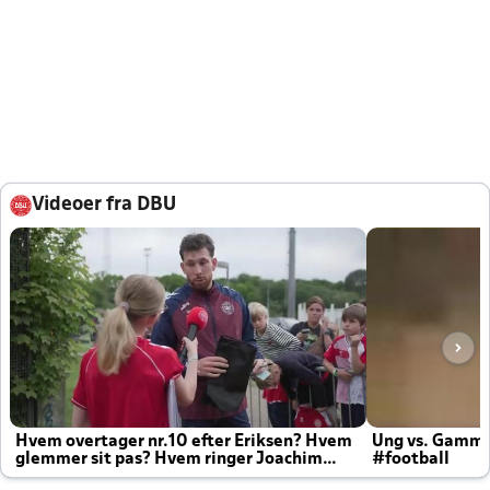
Videoer fra DBU
Hvem overtager nr.10 efter Eriksen? Hvem
Ung vs. Gamm
glemmer sit pas? Hvem ringer Joachim
#football
altid til efter kampe?