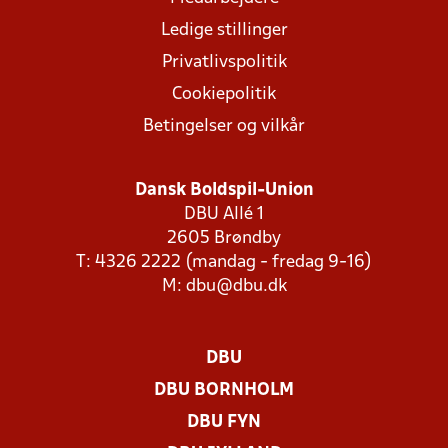
Ledige stillinger
Privatlivspolitik
Cookiepolitik
Betingelser og vilkår
Dansk Boldspil-Union
DBU Allé 1
2605 Brøndby
T: 4326 2222 (mandag - fredag 9-16)
M:
dbu@dbu.dk
DBU
DBU BORNHOLM
DBU FYN