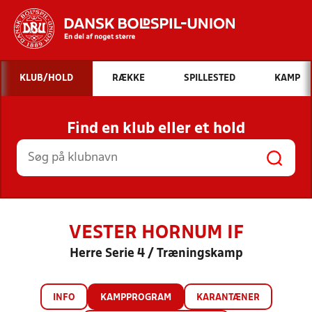
Hvad vil du søge efter?
KLUB/HOLD
RÆKKE
SPILLESTED
KAMP
INDHOLD OG NYHEDER
Find en klub eller et hold
STILLINGER, RESULTATER, KLUBBER OG
HOLD
VESTER HORNUM IF
Herre Serie 4 / Træningskamp
INFO
KAMPPROGRAM
KARANTÆNER