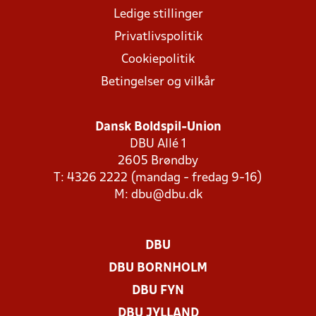
Ledige stillinger
Privatlivspolitik
Cookiepolitik
Betingelser og vilkår
Dansk Boldspil-Union
DBU Allé 1
2605 Brøndby
T: 4326 2222 (mandag - fredag 9-16)
M:
dbu@dbu.dk
DBU
DBU BORNHOLM
DBU FYN
DBU JYLLAND