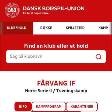
Hvad vil du søge efter?
KLUB/HOLD
RÆKKE
SPILLESTED
KAMP
INDHOLD OG NYHEDER
Find en klub eller et hold
STILLINGER, RESULTATER, KLUBBER OG
HOLD
FÅRVANG IF
Herre Serie 4 / Træningskamp
INFO
KAMPPROGRAM
KARANTÆNER