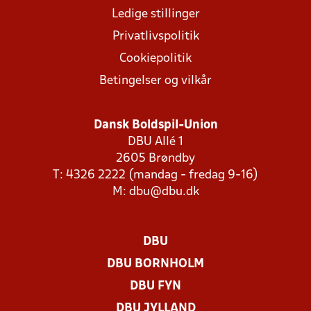
Ledige stillinger
Privatlivspolitik
Cookiepolitik
Betingelser og vilkår
Dansk Boldspil-Union
DBU Allé 1
2605 Brøndby
T: 4326 2222 (mandag - fredag 9-16)
M:
dbu@dbu.dk
DBU
DBU BORNHOLM
DBU FYN
DBU JYLLAND