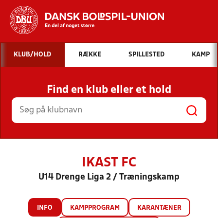
Hvad vil du søge efter?
KLUB/HOLD
RÆKKE
SPILLESTED
KAMP
INDHOLD OG NYHEDER
Find en klub eller et hold
STILLINGER, RESULTATER, KLUBBER OG
HOLD
IKAST FC
U14 Drenge Liga 2 / Træningskamp
INFO
KAMPPROGRAM
KARANTÆNER