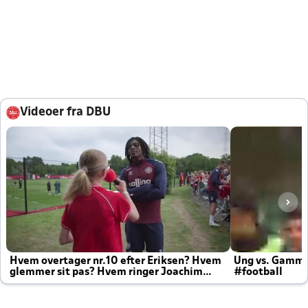
Videoer fra DBU
Hvem overtager nr.10 efter Eriksen? Hvem
Ung vs. Gamm
glemmer sit pas? Hvem ringer Joachim
#football
altid til efter kampe?