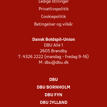
Ledige stillinger
Privatlivspolitik
Cookiepolitik
Betingelser og vilkår
Dansk Boldspil-Union
DBU Allé 1
2605 Brøndby
T: 4326 2222 (mandag - fredag 9-16)
M:
dbu@dbu.dk
DBU
DBU BORNHOLM
DBU FYN
DBU JYLLAND