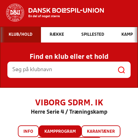
Hvad vil du søge efter?
KLUB/HOLD
RÆKKE
SPILLESTED
KAMP
INDHOLD OG NYHEDER
Find en klub eller et hold
STILLINGER, RESULTATER, KLUBBER OG
HOLD
VIBORG SDRM. IK
Herre Serie 4 / Træningskamp
INFO
KAMPPROGRAM
KARANTÆNER