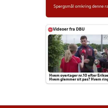
Spørgsmål omkring denne ræk
Videoer fra DBU
05
Hvem overtager nr.10 efter Eriks
Hvem glemmer sit pas? Hvem rin
Joachim altid til efter kampe?