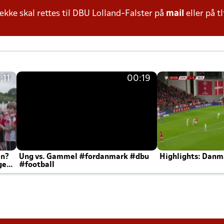
ke skal rettes til DBU Lolland-Falster på
mail
eller på tl
:11
00:19
en?
Ung vs. Gammel #fordanmark #dbu
Highlights: Danma
ger
#football