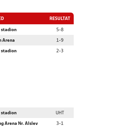
ED
RESULTAT
 stadion
5
-
8
n Arena
1
-
9
 stadion
2
-
3
 stadion
UHT
ng Arena Nr. Alslev
3
-
1