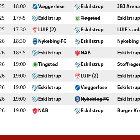
25
18:00
Væggerløse
Eskilstrup
JBJ Arena
25
17:45
Eskilstrup
Tingsted
Eskilstrup
25
17:30
LUIF (2)
Eskilstrup
LUIF´s an
26
18:30
Nykøbing FC
Eskilstrup
Nykøbing
26
18:45
Eskilstrup
NAB
Eskilstrup
26
19:00
Tingsted
Eskilstrup
Stoffrege
26
19:00
Eskilstrup
LUIF (2)
Eskilstrup
26
19:00
Eskilstrup
Væggerløse
Eskilstrup
26
19:00
Eskilstrup
Nykøbing FC
Eskilstrup
26
19:00
NAB
Eskilstrup
Burger Ki