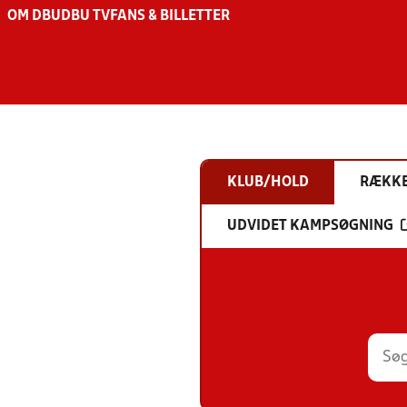
OM DBU
DBU TV
FANS & BILLETTER
KLUB/HOLD
RÆKK
UDVIDET KAMPSØGNING