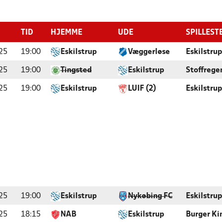
TID
HJEMME
UDE
SPILLEST
25
19:00
Eskilstrup
Væggerløse
Eskilstrup
25
19:00
Tingsted
Eskilstrup
Stoffrege
25
19:00
Eskilstrup
LUIF (2)
Eskilstrup
25
19:00
Eskilstrup
Nykøbing FC
Eskilstrup
25
18:15
NAB
Eskilstrup
Burger Ki