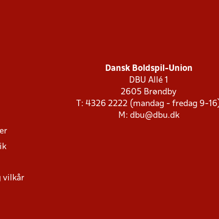
Dansk Boldspil-Union
DBU Allé 1
2605 Brøndby
T: 4326 2222 (mandag - fredag 9-16
M:
dbu@dbu.dk
ger
ik
 vilkår