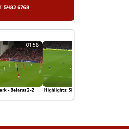
f:
5482 6768
01:58
01:58
rk - Belarus 2-2
Highlights: Skotland - Danmark 4-2
J
E