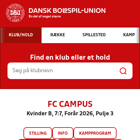
Hvad vil du søge efter?
KLUB/HOLD
RÆKKE
SPILLESTED
KAMP
INDHOLD OG NYHEDER
Find en klub eller et hold
STILLINGER, RESULTATER, KLUBBER OG
HOLD
FC CAMPUS
Kvinder B, 7:7, Forår 2026, Pulje 3
STILLING
INFO
KAMPPROGRAM