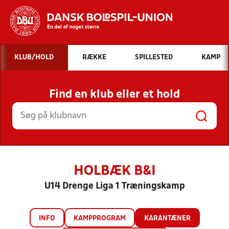
Hvad vil du søge efter?
KLUB/HOLD
RÆKKE
SPILLESTED
KAMP
INDHOLD OG NYHEDER
Find en klub eller et hold
STILLINGER, RESULTATER, KLUBBER OG
HOLD
HOLBÆK B&I
U14 Drenge Liga 1 Træningskamp
INFO
KAMPPROGRAM
KARANTÆNER