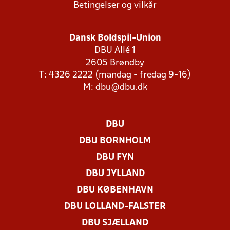
Betingelser og vilkår
Dansk Boldspil-Union
DBU Allé 1
2605 Brøndby
T: 4326 2222 (mandag - fredag 9-16)
M:
dbu@dbu.dk
DBU
DBU BORNHOLM
DBU FYN
DBU JYLLAND
DBU KØBENHAVN
DBU LOLLAND-FALSTER
DBU SJÆLLAND