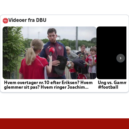
Videoer fra DBU
Hvem overtager nr.10 efter Eriksen? Hvem
Ung vs. Gamm
glemmer sit pas? Hvem ringer Joachim
#football
altid til efter kampe?