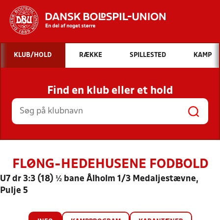
Hvad vil du søge efter?
KLUB/HOLD
RÆKKE
SPILLESTED
KAMP
INDHOLD OG NYHEDER
Find en klub eller et hold
STILLINGER, RESULTATER, KLUBBER OG
HOLD
FLØNG-HEDEHUSENE FODBOLD
U7 dr 3:3 (18) ½ bane Ålholm 1/3 Medaljestævne,
Pulje 5