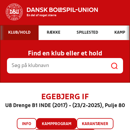
Hvad vil du søge efter?
KLUB/HOLD
RÆKKE
SPILLESTED
KAMP
INDHOLD OG NYHEDER
Find en klub eller et hold
STILLINGER, RESULTATER, KLUBBER OG
HOLD
EGEBJERG IF
U8 Drenge B1 INDE (2017) - (23/2-2025), Pulje 80
INFO
KAMPPROGRAM
KARANTÆNER