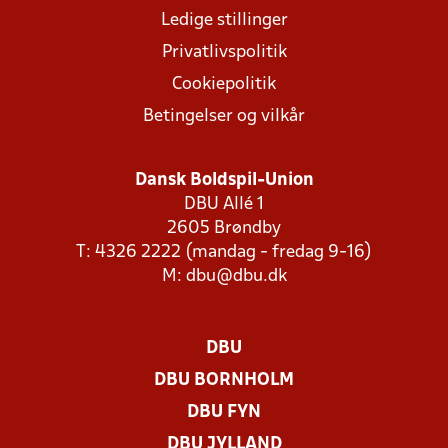
Ledige stillinger
Privatlivspolitik
Cookiepolitik
Betingelser og vilkår
Dansk Boldspil-Union
DBU Allé 1
2605 Brøndby
T: 4326 2222 (mandag - fredag 9-16)
M:
dbu@dbu.dk
DBU
DBU BORNHOLM
DBU FYN
DBU JYLLAND