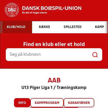
Hvad vil du søge efter?
KLUB/HOLD
RÆKKE
SPILLESTED
KAMP
INDHOLD OG NYHEDER
Find en klub eller et hold
STILLINGER, RESULTATER, KLUBBER OG
HOLD
AAB
U13 Piger Liga 1 / Træningskamp
INFO
KAMPPROGRAM
KARANTÆNER