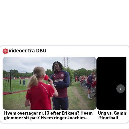
Videoer fra DBU
Hvem overtager nr.10 efter Eriksen? Hvem
Ung vs. Gamm
glemmer sit pas? Hvem ringer Joachim
#football
altid til efter kampe?