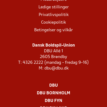
Ledige stillinger
Privatlivspolitik
Cookiepolitik
Betingelser og vilkår
Dansk Boldspil-Union
DBU Allé 1
2605 Brøndby
T: 4326 2222 (mandag - fredag 9-16)
M:
dbu@dbu.dk
DBU
DBU BORNHOLM
DBU FYN