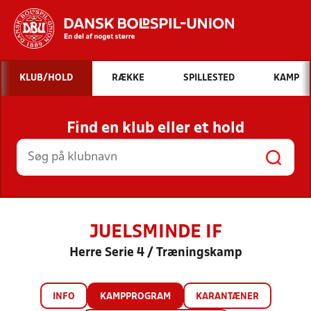
Hvad vil du søge efter?
KLUB/HOLD
RÆKKE
SPILLESTED
KAMP
INDHOLD OG NYHEDER
Find en klub eller et hold
STILLINGER, RESULTATER, KLUBBER OG
HOLD
JUELSMINDE IF
Herre Serie 4 / Træningskamp
INFO
KAMPPROGRAM
KARANTÆNER