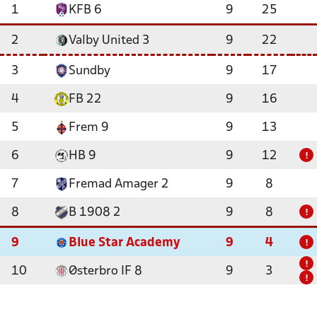
1
KFB 6
9
25
2
Valby United 3
9
22
3
Sundby
9
17
4
FB 22
9
16
5
Frem 9
9
13
6
HB 9
9
12
!
7
Fremad Amager 2
9
8
8
B 1908 2
9
8
!
9
Blue Star Academy
9
4
!
!
10
Østerbro IF 8
9
3
!