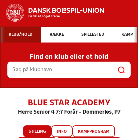
Hvad vil du søge efter?
KLUB/HOLD
RÆKKE
SPILLESTED
KAMP
INDHOLD OG NYHEDER
Find en klub eller et hold
STILLINGER, RESULTATER, KLUBBER OG
HOLD
BLUE STAR ACADEMY
Herre Senior 4 7:7 Forår - Dommerløs, P7
STILLING
INFO
KAMPPROGRAM