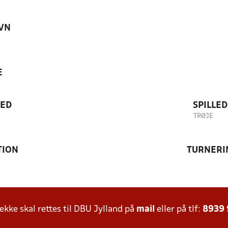
VN
E
TED
SPILLE
TRØJE
TION
TURNERI
ke skal rettes til DBU Jylland på
mail
eller på tlf:
8939