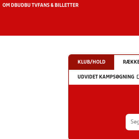
OM DBU
DBU TV
FANS & BILLETTER
KLUB/HOLD
RÆKK
UDVIDET KAMPSØGNING