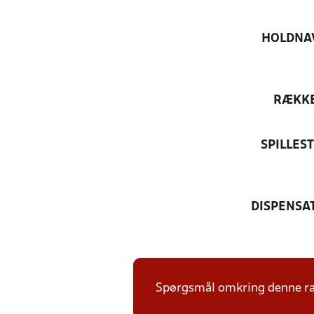
HOLDNA
RÆKK
SPILLES
DISPENSA
Spørgsmål omkring denne ræk