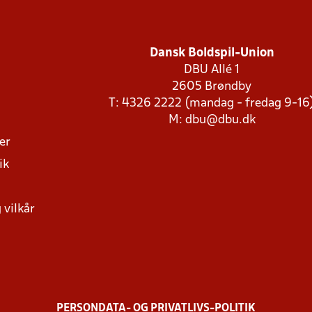
Dansk Boldspil-Union
DBU Allé 1
2605 Brøndby
T: 4326 2222 (mandag - fredag 9-16
M:
dbu@dbu.dk
ger
ik
 vilkår
PERSONDATA- OG PRIVATLIVS-POLITIK