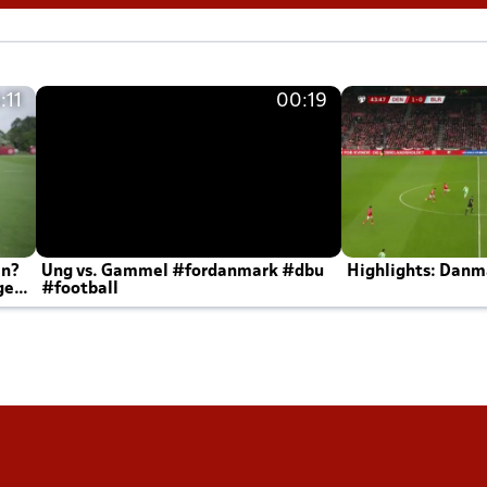
:11
00:19
en?
Ung vs. Gammel #fordanmark #dbu
Highlights: Danma
ger
#football