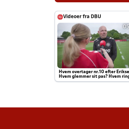
Videoer fra DBU
05
Hvem overtager nr.10 efter Eriks
Hvem glemmer sit pas? Hvem rin
Joachim altid til efter kampe?