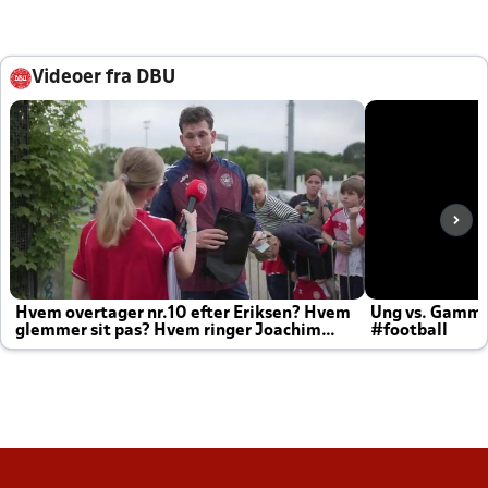
Videoer fra DBU
Hvem overtager nr.10 efter Eriksen? Hvem
Ung vs. Gamm
glemmer sit pas? Hvem ringer Joachim
#football
altid til efter kampe?