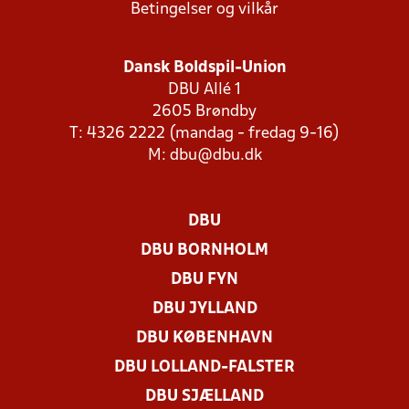
Betingelser og vilkår
Dansk Boldspil-Union
DBU Allé 1
2605 Brøndby
T: 4326 2222 (mandag - fredag 9-16)
M:
dbu@dbu.dk
DBU
DBU BORNHOLM
DBU FYN
DBU JYLLAND
DBU KØBENHAVN
DBU LOLLAND-FALSTER
DBU SJÆLLAND