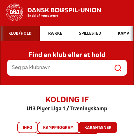
Hvad vil du søge efter?
KLUB/HOLD
RÆKKE
SPILLESTED
KAMP
INDHOLD OG NYHEDER
Find en klub eller et hold
STILLINGER, RESULTATER, KLUBBER OG
HOLD
KOLDING IF
U13 Piger Liga 1 / Træningskamp
INFO
KAMPPROGRAM
KARANTÆNER