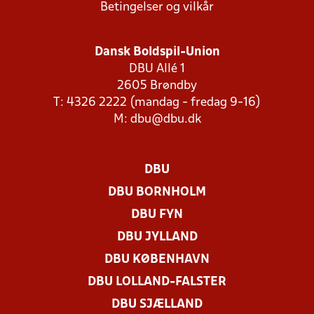
Betingelser og vilkår
Dansk Boldspil-Union
DBU Allé 1
2605 Brøndby
T: 4326 2222 (mandag - fredag 9-16)
M:
dbu@dbu.dk
DBU
DBU BORNHOLM
DBU FYN
DBU JYLLAND
DBU KØBENHAVN
DBU LOLLAND-FALSTER
DBU SJÆLLAND