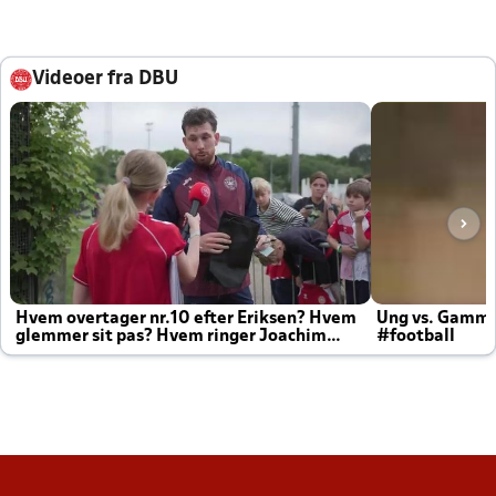
Videoer fra DBU
Hvem overtager nr.10 efter Eriksen? Hvem
Ung vs. Gamm
glemmer sit pas? Hvem ringer Joachim
#football
altid til efter kampe?