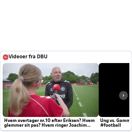
Videoer fra DBU
Hvem overtager nr.10 efter Eriksen? Hvem
Ung vs. Gamm
glemmer sit pas? Hvem ringer Joachim
#football
altid til efter kampe?