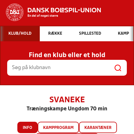
Hvad vil du søge efter?
KLUB/HOLD
RÆKKE
SPILLESTED
KAMP
INDHOLD OG NYHEDER
Find en klub eller et hold
STILLINGER, RESULTATER, KLUBBER OG
HOLD
SVANEKE
Træningskampe Ungdom 70 min
INFO
KAMPPROGRAM
KARANTÆNER