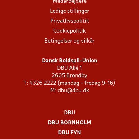
Medarbejdere
Ledige stillinger
Privatlivspolitik
Cookiepolitik
Betingelser og vilkår
Dansk Boldspil-Union
DBU Allé 1
2605 Brøndby
T: 4326 2222 (mandag - fredag 9-16)
M:
dbu@dbu.dk
DBU
DBU BORNHOLM
DBU FYN