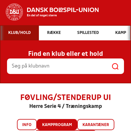
Hvad vil du søge efter?
KLUB/HOLD
RÆKKE
SPILLESTED
KAMP
INDHOLD OG NYHEDER
Find en klub eller et hold
STILLINGER, RESULTATER, KLUBBER OG
HOLD
FØVLING/STENDERUP UI
Herre Serie 4 / Træningskamp
INFO
KAMPPROGRAM
KARANTÆNER