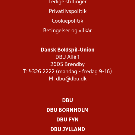
Ledige stillinger
Privatlivspolitik
Cookiepolitik
Betingelser og vilkår
Dansk Boldspil-Union
DBU Allé 1
2605 Brøndby
T: 4326 2222 (mandag - fredag 9-16)
M:
dbu@dbu.dk
DBU
DBU BORNHOLM
DBU FYN
DBU JYLLAND