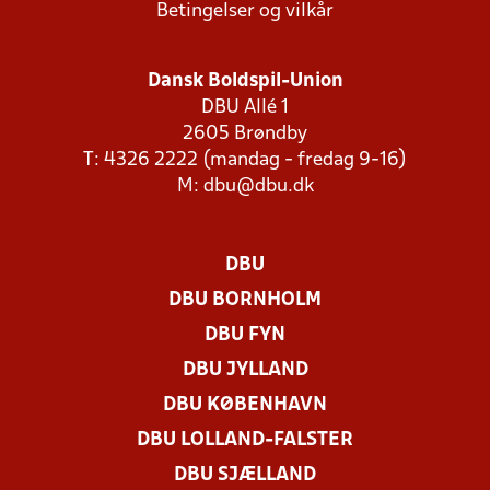
Betingelser og vilkår
Dansk Boldspil-Union
DBU Allé 1
2605 Brøndby
T: 4326 2222 (mandag - fredag 9-16)
M:
dbu@dbu.dk
DBU
DBU BORNHOLM
DBU FYN
DBU JYLLAND
DBU KØBENHAVN
DBU LOLLAND-FALSTER
DBU SJÆLLAND