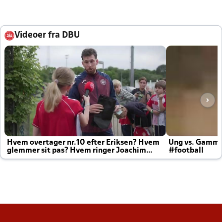
Videoer fra DBU
Hvem overtager nr.10 efter Eriksen? Hvem
Ung vs. Gamm
glemmer sit pas? Hvem ringer Joachim
#football
altid til efter kampe?