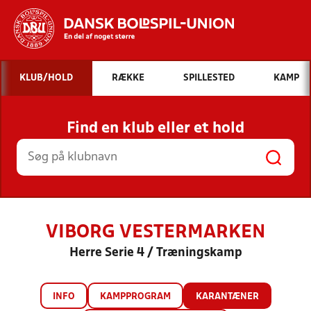
Hvad vil du søge efter?
KLUB/HOLD
RÆKKE
SPILLESTED
KAMP
INDHOLD OG NYHEDER
Find en klub eller et hold
STILLINGER, RESULTATER, KLUBBER OG
HOLD
VIBORG VESTERMARKEN
Herre Serie 4 / Træningskamp
INFO
KAMPPROGRAM
KARANTÆNER