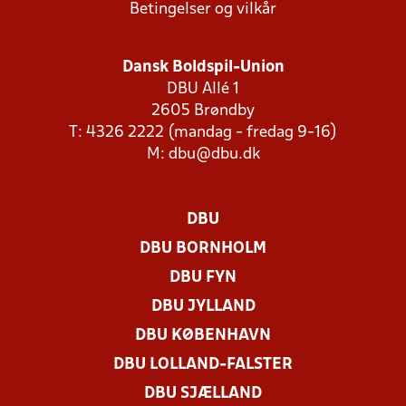
Betingelser og vilkår
Dansk Boldspil-Union
DBU Allé 1
2605 Brøndby
T: 4326 2222 (mandag - fredag 9-16)
M:
dbu@dbu.dk
DBU
DBU BORNHOLM
DBU FYN
DBU JYLLAND
DBU KØBENHAVN
DBU LOLLAND-FALSTER
DBU SJÆLLAND