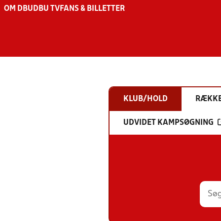
OM DBU
DBU TV
FANS & BILLETTER
KLUB/HOLD
RÆKK
UDVIDET KAMPSØGNING