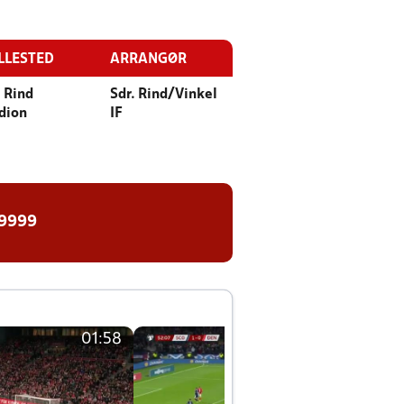
LLESTED
ARRANGØR
. Rind
Sdr. Rind/Vinkel
dion
IF
 9999
01:58
01:58