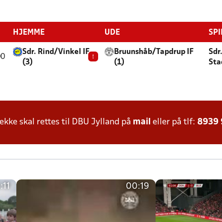
HJEMME
UDE
SPI
Sdr. Rind/Vinkel IF
Bruunshåb/Tapdrup IF
Sdr
00
!
(3)
(1)
Sta
ke skal rettes til DBU Jylland på
mail
eller på tlf:
8939
:11
00:19