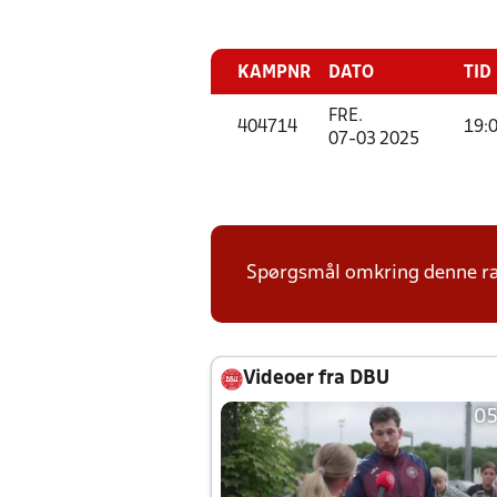
KAMPNR
DATO
TID
FRE.
404714
19:
07-03 2025
Spørgsmål omkring denne ræk
Videoer fra DBU
05