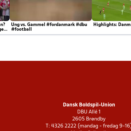
en?
Ung vs. Gammel #fordanmark #dbu
Highlights: Danma
ger
#football
Dansk Boldspil-Union
DBU Allé 1
2605 Brøndby
T: 4326 2222 (mandag - fredag 9-16