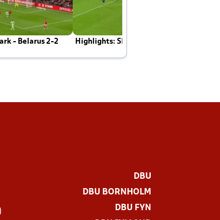
rk - Belarus 2-2
Highlights: Skotland - Danmark 4-2
J
E
DBU
DBU BORNHOLM
DBU FYN
)