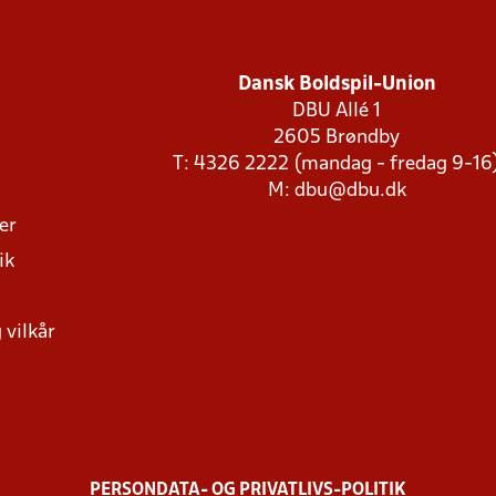
Dansk Boldspil-Union
DBU Allé 1
2605 Brøndby
T: 4326 2222 (mandag - fredag 9-16
M:
dbu@dbu.dk
ger
ik
 vilkår
PERSONDATA- OG PRIVATLIVS-POLITIK