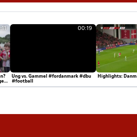
:11
00:19
en?
Ung vs. Gammel #fordanmark #dbu
Highlights: Danma
ger
#football