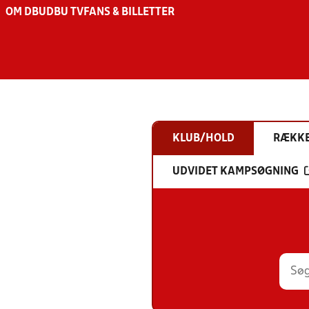
OM DBU
DBU TV
FANS & BILLETTER
KLUB/HOLD
RÆKK
UDVIDET KAMPSØGNING