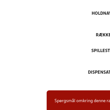
HOLDNA
RÆKK
SPILLES
DISPENSA
Spørgsmål omkring denne ræk