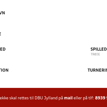
VN
E
TED
SPILLE
TRØJE
TION
TURNERI
ke skal rettes til DBU Jylland på
mail
eller på tlf:
8939