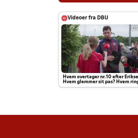
Videoer fra DBU
05
Hvem overtager nr.10 efter Eriks
Hvem glemmer sit pas? Hvem rin
Joachim altid til efter kampe?