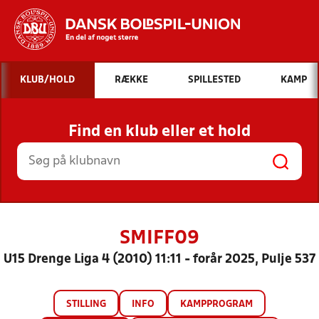
Hvad vil du søge efter?
KLUB/HOLD
RÆKKE
SPILLESTED
KAMP
INDHOLD OG NYHEDER
Find en klub eller et hold
STILLINGER, RESULTATER, KLUBBER OG
HOLD
SMIFF09
U15 Drenge Liga 4 (2010) 11:11 - forår 2025, Pulje 537
STILLING
INFO
KAMPPROGRAM