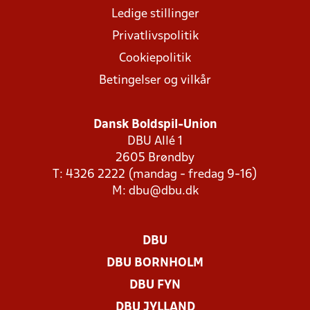
Ledige stillinger
Privatlivspolitik
Cookiepolitik
Betingelser og vilkår
Dansk Boldspil-Union
DBU Allé 1
2605 Brøndby
T: 4326 2222 (mandag - fredag 9-16)
M:
dbu@dbu.dk
DBU
DBU BORNHOLM
DBU FYN
DBU JYLLAND