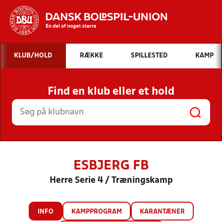
Hvad vil du søge efter?
KLUB/HOLD
RÆKKE
SPILLESTED
KAMP
INDHOLD OG NYHEDER
Find en klub eller et hold
STILLINGER, RESULTATER, KLUBBER OG
HOLD
ESBJERG FB
Herre Serie 4 / Træningskamp
INFO
KAMPPROGRAM
KARANTÆNER