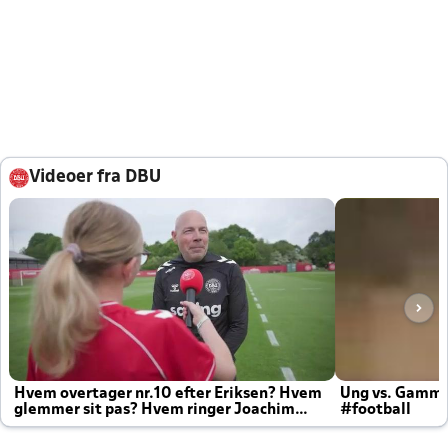
Videoer fra DBU
Hvem overtager nr.10 efter Eriksen? Hvem
Ung vs. Gamm
glemmer sit pas? Hvem ringer Joachim
#football
altid til efter kampe?