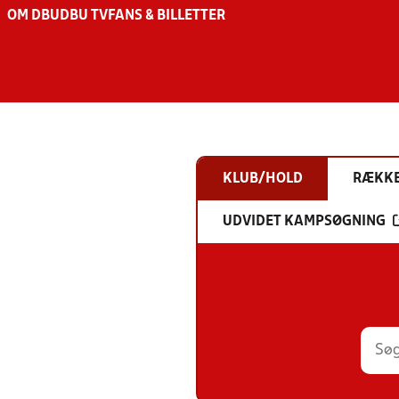
OM DBU
DBU TV
FANS & BILLETTER
KLUB/HOLD
RÆKK
UDVIDET KAMPSØGNING