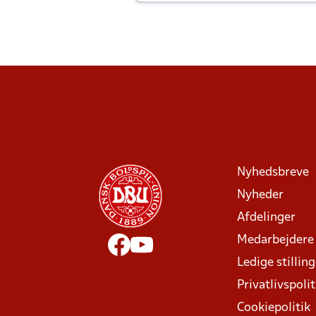
Joachim altid til efter kampe?
Nyhedsbreve
Nyheder
Afdelinger
Medarbejdere
Ledige stillin
Privatlivspolit
Cookiepolitik