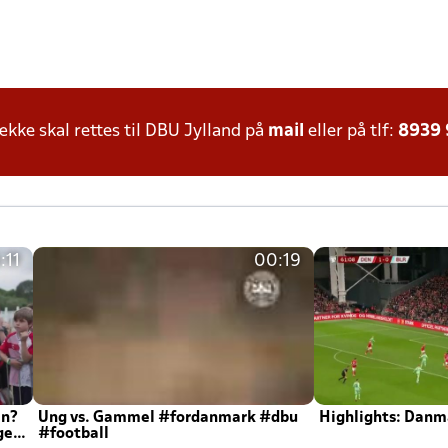
ke skal rettes til DBU Jylland på
mail
eller på tlf:
8939
:11
00:19
en?
Ung vs. Gammel #fordanmark #dbu
Highlights: Danma
ger
#football