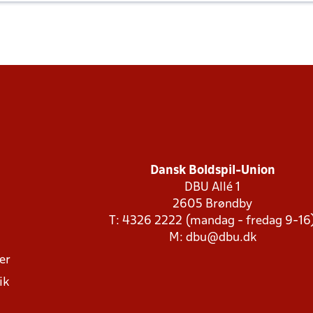
Dansk Boldspil-Union
DBU Allé 1
2605 Brøndby
T: 4326 2222 (mandag - fredag 9-16
M:
dbu@dbu.dk
ger
ik