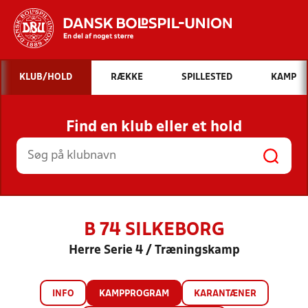
Hvad vil du søge efter?
KLUB/HOLD
RÆKKE
SPILLESTED
KAMP
INDHOLD OG NYHEDER
Find en klub eller et hold
STILLINGER, RESULTATER, KLUBBER OG
HOLD
B 74 SILKEBORG
Herre Serie 4 / Træningskamp
INFO
KAMPPROGRAM
KARANTÆNER