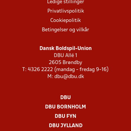
Ledige stillinger
Privatlivspolitik
Cookiepolitik
Betingelser og vilkår
Dansk Boldspil-Union
DBU Allé 1
2605 Brøndby
T: 4326 2222 (mandag - fredag 9-16)
M:
dbu@dbu.dk
DBU
DBU BORNHOLM
DBU FYN
DBU JYLLAND