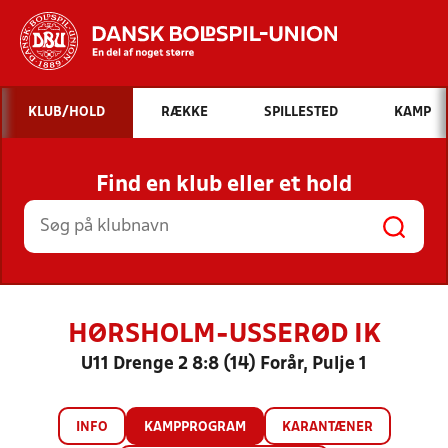
Hvad vil du søge efter?
KLUB/HOLD
RÆKKE
SPILLESTED
KAMP
INDHOLD OG NYHEDER
Find en klub eller et hold
STILLINGER, RESULTATER, KLUBBER OG
HOLD
HØRSHOLM-USSERØD IK
U11 Drenge 2 8:8 (14) Forår, Pulje 1
INFO
KAMPPROGRAM
KARANTÆNER