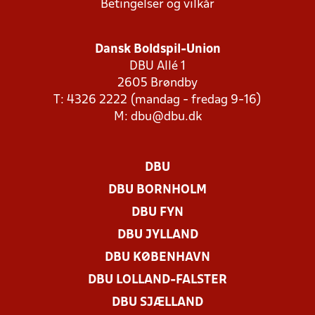
Betingelser og vilkår
Dansk Boldspil-Union
DBU Allé 1
2605 Brøndby
T: 4326 2222 (mandag - fredag 9-16)
M:
dbu@dbu.dk
DBU
DBU BORNHOLM
DBU FYN
DBU JYLLAND
DBU KØBENHAVN
DBU LOLLAND-FALSTER
DBU SJÆLLAND