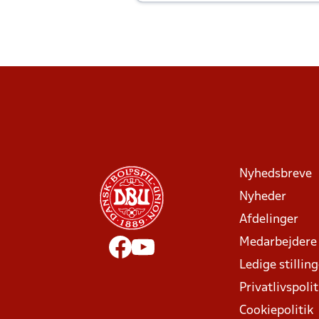
Joachim altid til efter kampe?
Nyhedsbreve
Nyheder
Afdelinger
Medarbejdere
Ledige stillin
Privatlivspolit
Cookiepolitik