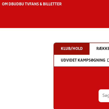
OM DBU
DBU TV
FANS & BILLETTER
KLUB/HOLD
RÆKK
UDVIDET KAMPSØGNING