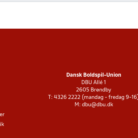
Dansk Boldspil-Union
DBU Allé 1
2605 Brøndby
T: 4326 2222 (mandag - fredag 9-16
M:
dbu@dbu.dk
ger
ik