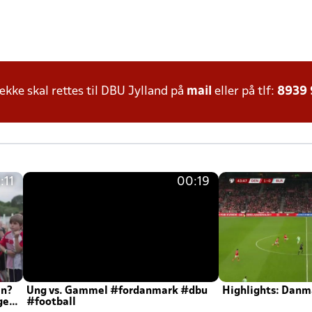
ke skal rettes til DBU Jylland på
mail
eller på tlf:
8939
:11
00:19
en?
Ung vs. Gammel #fordanmark #dbu
Highlights: Danma
ger
#football