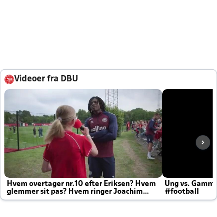
Videoer fra DBU
Hvem overtager nr.10 efter Eriksen? Hvem
Ung vs. Gamm
glemmer sit pas? Hvem ringer Joachim
#football
altid til efter kampe?