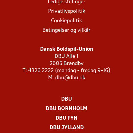
Ledige stillinger
Privatlivspolitik
Cookiepolitik
Betingelser og vilkår
Dansk Boldspil-Union
DBU Allé 1
2605 Brøndby
T: 4326 2222 (mandag - fredag 9-16)
M:
dbu@dbu.dk
DBU
DBU BORNHOLM
DBU FYN
DBU JYLLAND