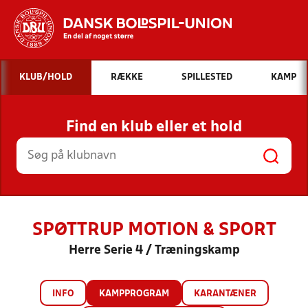
Hvad vil du søge efter?
KLUB/HOLD
RÆKKE
SPILLESTED
KAMP
INDHOLD OG NYHEDER
Find en klub eller et hold
STILLINGER, RESULTATER, KLUBBER OG
HOLD
SPØTTRUP MOTION & SPORT
Herre Serie 4 / Træningskamp
INFO
KAMPPROGRAM
KARANTÆNER